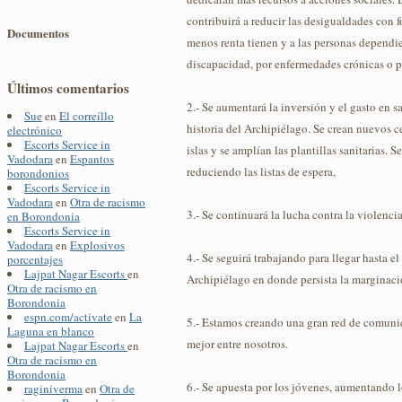
contribuirá a reducir las desigualdades con 
Documentos
menos renta tienen y a las personas dependie
discapacidad, por enfermedades crónicas o 
Últimos comentarios
2.- Se aumentará la inversión y el gasto en 
Sue
en
El correíllo
historia del Archipiélago. Se crean nuevos ce
electrónico
Escorts Service in
islas y se amplían las plantillas sanitarias. S
Vadodara
en
Espantos
reduciendo las listas de espera,
borondonios
Escorts Service in
Vadodara
en
Otra de racismo
3.- Se continuará la lucha contra la violencia
en Borondonia
Escorts Service in
Vadodara
en
Explosivos
4.- Se seguirá trabajando para llegar hasta e
porcentajes
Lajpat Nagar Escorts
en
Archipiélago en donde persista la marginaci
Otra de racismo en
Borondonia
espn.com/activate
en
La
5.- Estamos creando una gran red de comuni
Laguna en blanco
mejor entre nosotros.
Lajpat Nagar Escorts
en
Otra de racismo en
Borondonia
6.- Se apuesta por los jóvenes, aumentando l
raginiverma
en
Otra de