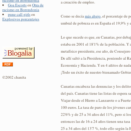
racismo en Borondonia
a creación de empleo.
Goa Escorts
en
Otra de
racismo en Borondonia
pune call girls
en
Como se decía
más abajo
, el porcentaje de 
Explosivos porcentajes
umbral de pobreza es en España el 19,9% y 
Lo que sucede es que, en Canarias, por deba
estaba en 2001 el 18'1% de la población. Y a
metafísico presidente, ese año, de Consejer
De allí saltó a la Presidencia, poniendo al
Economía y Hacienda. Y en 4 añitos de nada
¡Todo un éxito de nuestro bienamado Gobie
©2002 chanita
Canarias encabeza las denuncias y los delit
del país. Canarias tiene las listas de espera s
Viajar desde el Hierro a Lanzarote o a Fuert
100 euros. La tasa de paro de los jóvenes can
22'6% y de 25 a 34 años del 11%, pero si lo
entonces las de 16 a 24 años tienen una tasa
25 a 34 años del 13'7 %, todo ello según la