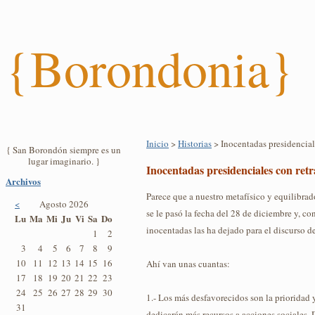
{Borondonia}
Inicio
>
Historias
> Inocentadas presidencial
{ San Borondón siempre es un
lugar imaginario. }
Inocentadas presidenciales con retr
Archivos
Parece que a nuestro metafísico y equilibra
<
Agosto 2026
se le pasó la fecha del 28 de diciembre y, con
Lu
Ma
Mi
Ju
Vi
Sa
Do
inocentadas las ha dejado para el discurso de
1
2
3
4
5
6
7
8
9
10
11
12
13
14
15
16
Ahí van unas cuantas:
17
18
19
20
21
22
23
24
25
26
27
28
29
30
1.- Los más desfavorecidos son la prioridad 
31
dedicarán más recursos a acciones sociales. 