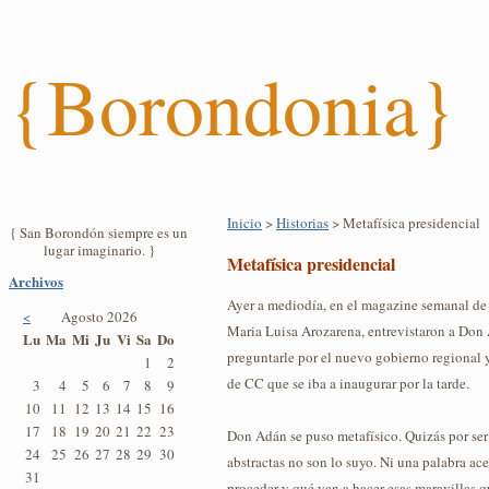
{Borondonia}
Inicio
>
Historias
> Metafísica presidencial
{ San Borondón siempre es un
lugar imaginario. }
Metafísica presidencial
Archivos
Ayer a mediodía, en el magazine semanal de
<
Agosto 2026
Maria Luisa Arozarena, entrevistaron a Don
Lu
Ma
Mi
Ju
Vi
Sa
Do
preguntarle por el nuevo gobierno regional y
1
2
de CC que se iba a inaugurar por la tarde.
3
4
5
6
7
8
9
10
11
12
13
14
15
16
17
18
19
20
21
22
23
Don Adán se puso metafísico. Quizás por ser 
24
25
26
27
28
29
30
abstractas no son lo suyo. Ni una palabra a
31
proceder y qué van a hacer esas maravillas q