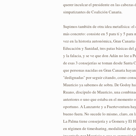
querer inculcar el presidente en las cabezas 
simpatizantes de Coalición Canaria.
Supimos también de otra idea metafísica: el 
más concreto: consiste en 5 para tí y 5 para 
vez en la historia autonómica, Gran Canaria
Educación y Sanidad, tres patas básicas del 
y la falacia, y se ve que don Adán no lee a 
de esas 3 consejerías se toman desde Santa C
que personas nacidas en Gran Canaria hayan
"dedignadas" por seguir citando, como cons
Mauricio ya sabemos de sobra. De Godoy habr
Ruano, discípulo de Mauricio, una combina
anteriores o uno que estaba en el momento o
oportuno. A Lanzarote y a Fuerteventura hay
bueno fuera. No sucede lo mismo, claro, en l
La Palma tiene consejería y a Gomera y El Hi
en régimen de timesharing, modalidad de eje
inventada por Mauricio y que es expresión 