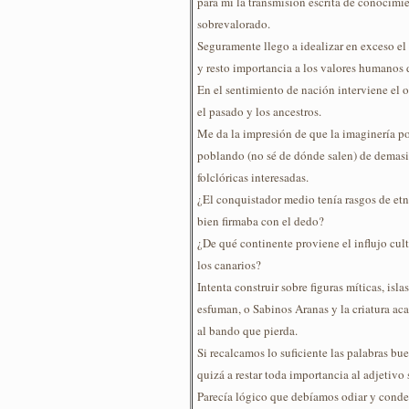
para mí la transmisión escrita de conocimi
sobrevalorado.
Seguramente llego a idealizar en exceso el 
y resto importancia a los valores humanos 
En el sentimiento de nación interviene el 
el pasado y los ancestros.
Me da la impresión de que la imaginería po
poblando (no sé de dónde salen) de demas
folclóricas interesadas.
¿El conquistador medio tenía rasgos de etn
bien firmaba con el dedo?
¿De qué continente proviene el influjo cul
los canarios?
Intenta construir sobre figuras míticas, isl
esfuman, o Sabinos Aranas y la criatura 
al bando que pierda.
Si recalcamos lo suficiente las palabras 
quizá a restar toda importancia al adjetivo 
Parecía lógico que debíamos odiar y conde