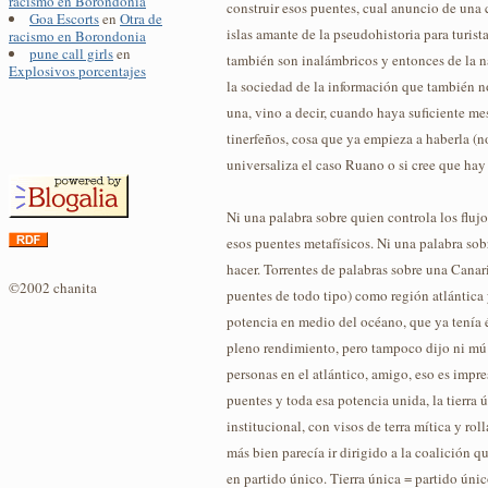
racismo en Borondonia
construir esos puentes, cual anuncio de una 
Goa Escorts
en
Otra de
islas amante de la pseudohistoria para turist
racismo en Borondonia
pune call girls
en
también son inalámbricos y entonces de la n
Explosivos porcentajes
la sociedad de la información que también n
una, vino a decir, cuando haya suficiente me
tinerfeños, cosa que ya empieza a haberla (n
universaliza el caso Ruano o si cree que hay
Ni una palabra sobre quien controla los flujo
esos puentes metafísicos. Ni una palabra sob
hacer. Torrentes de palabras sobre una Canari
©2002 chanita
puentes de todo tipo) como región atlántica y
potencia en medio del océano, que ya tenía
pleno rendimiento, pero tampoco dijo ni mú 
personas en el atlántico, amigo, eso es impr
puentes y toda esa potencia unida, la tierra 
institucional, con visos de terra mítica y ro
más bien parecía ir dirigido a la coalición q
en partido único. Tierra única = partido úni