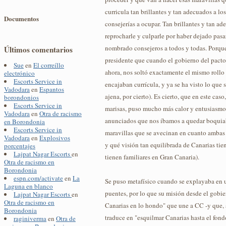
curricula tan brillantes y tan adecuados a los
Documentos
consejerías a ocupar. Tan brillantes y tan a
reprocharle y culparle por haber dejado pasa
nombrado consejeros a todos y todas. Porque
Últimos comentarios
presidente que cuando el gobierno del pacto 
Sue
en
El correíllo
ahora, nos soltó exactamente el mismo rollo 
electrónico
Escorts Service in
encajaban currícula, y ya se ha visto lo que 
Vadodara
en
Espantos
ajena, por cierto). Es cierto, que en este cas
borondonios
Escorts Service in
marisas, puso mucho más calor y entusiasmo
Vadodara
en
Otra de racismo
anunciados que nos íbamos a quedar boquiab
en Borondonia
Escorts Service in
maravillas que se avecinan en cuanto ambas
Vadodara
en
Explosivos
y qué visión tan equilibrada de Canarias tie
porcentajes
Lajpat Nagar Escorts
en
tienen familiares en Gran Canaria).
Otra de racismo en
Borondonia
espn.com/activate
en
La
Se puso metafísico cuando se explayaba en 
Laguna en blanco
puentes, por lo que su misión desde el gobier
Lajpat Nagar Escorts
en
Otra de racismo en
Canarias en lo hondo" que une a CC -y que, 
Borondonia
traduce en "esquilmar Canarias hasta el fond
raginiverma
en
Otra de